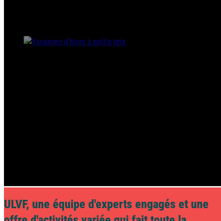
Ile d'Oléron
Top 3 des activités à faire autour de Nice
Languedoc
Côte d’Argent
Guides
Corse
Que faire pendant vos vacances d'hiver en Alsace ?
Pays basque
Côte d'Azur
9
articles vus sur
22
Nord / Manche
Voir +
Camargue
Languedoc
Corse
ULVF, une équipe d'experts engagés et une
offre d'activités variée qui fait toute la