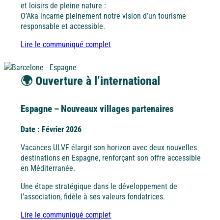
À la mer
À la montagne
À la campagne
A l'étranger
et loisirs de pleine nature :
Alpes-Maritimes
O’Aka incarne pleinement notre vision d’un tourisme
responsable et accessible.
Bretagne
Lire le communiqué complet
Puy de Dôme
Vendée
🌍 Ouverture à l’international
A l'étranger
Ile d'Oléron
Espagne – Nouveaux villages partenaires
Espagne
Date : Février 2026
À la mer
À la montagne
À la campagne
A l'étranger
Côte d’Argent
Vacances ULVF élargit son horizon avec deux nouvelles
Bretagne
destinations en Espagne, renforçant son offre accessible
en Méditerranée.
Pays basque
Une étape stratégique dans le développement de
Vendée
l’association, fidèle à ses valeurs fondatrices.
Nord / Manche
Lire le communiqué complet