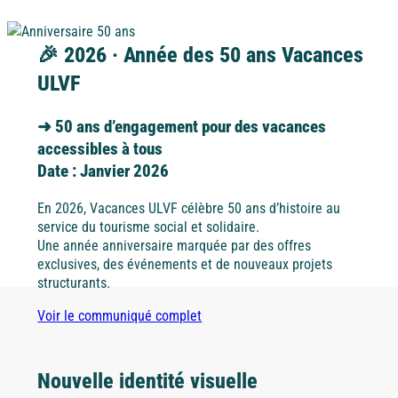
Ile d'Oléron
Languedoc
🎉 2026 · Année des 50 ans Vacances
ULVF
Côte d’Argent
Corse
➜ 50 ans d’engagement pour des vacances
accessibles à tous
Pays basque
Date : Janvier 2026
Côte d'Azur
En 2026, Vacances ULVF célèbre 50 ans d’histoire au
Nord / Manche
service du tourisme social et solidaire.
Une année anniversaire marquée par des offres
Camargue
exclusives, des événements et de nouveaux projets
Languedoc
structurants.
Voir le communiqué complet
Corse
Nouvelle identité visuelle