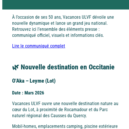
Date : Avril 2026
Rejoignez la Tribu et profitez d’avantages exclusifs
Pyrénées
Dordogne / Périgord
À l’occasion de ses 50 ans, Vacances ULVF dévoile une
nouvelle dynamique et lance un grand jeu national.
Retrouvez ici l’ensemble des éléments presse :
Vacances à
petits prix
Savoie
communiqué officiel, visuels et informations clés.
Lot – Quercy
À la campagne
Lire le communiqué complet
Les aides aux vacances
Découvrez les différentes aides financières pour partir
Alsace
en vacances.
Alpes-Maritimes
🌿 Nouvelle destination en Occitanie
O’Aka – Leyme (Lot)
Dordogne / Périgord
Puy de Dôme
Date : Mars 2026
A l'étranger
Vacances ULVF ouvre une nouvelle destination nature au
cœur du Lot, à proximité de Rocamadour et du Parc
Lot – Quercy
naturel régional des Causses du Quercy.
Espagne
Mobil-homes, emplacements camping, piscine extérieure