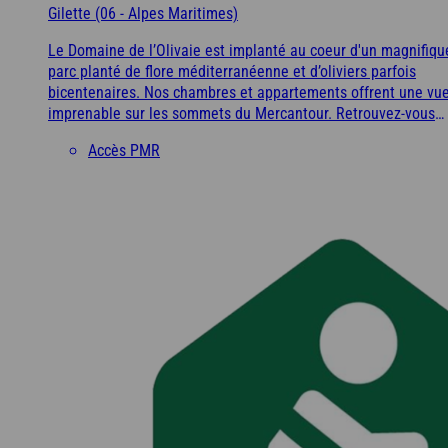
À la mer
À la montagne
À la campagne
A l'étranger
Gilette (06 - Alpes Maritimes)
Alpes-Maritimes
Le Domaine de l’Olivaie est implanté au coeur d'un magnifiqu
Bretagne
parc planté de flore méditerranéenne et d’oliviers parfois
bicentenaires. Nos chambres et appartements offrent une vu
imprenable sur les sommets du Mercantour. Retrouvez-vous
Puy de Dôme
Vendée
autour du patio, véritable place de village, délassez-vous dan
Accès PMR
la piscine et laissez-vous guider par une équipe aux petits
A l'étranger
soins et à l’énergie communicative.
Ile d'Oléron
Espagne
À la mer
À la montagne
À la campagne
A l'étranger
Côte d’Argent
Bretagne
Pays basque
Vendée
Nord / Manche