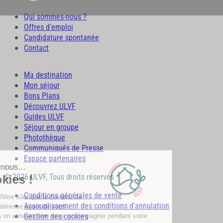
Qui sommes-nous ?
Offres d'emploi
Candidature spontanée
Contact
Ma destination
Mon séjour
Bons Plans
Découvrez ULVF
Guides ULVF
Séjour en groupe
Photothèque
Communiqués de Presse
Espace partenaires
© 2026 ULVF, Tous droits réservés
Conditions générales de vente
Assouplissement des conditions d'annulation
Gestion des cookies