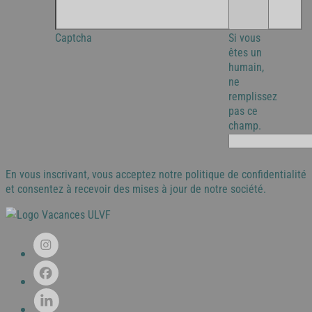
Captcha
Si vous
êtes un
humain,
ne
remplissez
pas ce
champ.
En vous inscrivant, vous acceptez notre politique de confidentialité
et consentez à recevoir des mises à jour de notre société.