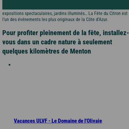
Chaque hiver, Menton se pare de jaune et d’orange pour célébrer so
fruit emblématique : le citron. Défilés de chars décorés d’agrumes,
Rejoignez la Tribu et profitez d’avantages exclusifs
expositions spectaculaires, jardins illuminés… La Fête du Citron est
Pyrénées
Dordogne / Périgord
l’un des événements les plus originaux de la Côte d’Azur.
Vacances à
Pour profiter pleinement de la fête, installez-
petits prix
Savoie
Lot – Quercy
vous dans un cadre nature à seulement
À la campagne
Les aides aux vacances
quelques kilomètres de Menton
Découvrez les différentes aides financières pour partir
Alsace
en vacances.
Alpes-Maritimes
Dordogne / Périgord
Puy de Dôme
A l'étranger
Lot – Quercy
Espagne
Vacances ULVF - Le Domaine de l'Olivaie