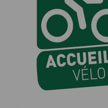
Ile d'Oléron
Languedoc
Côte d’Argent
Corse
Pays basque
Côte d'Azur
Nord / Manche
Camargue
Languedoc
Corse