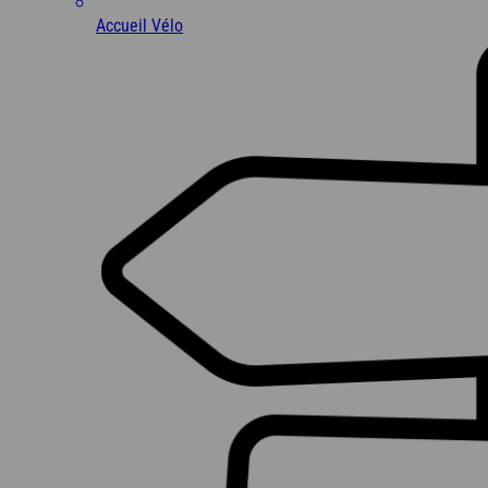
Côte d'Azur
Accueil Vélo
Camargue