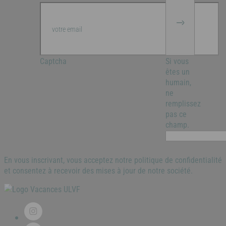
Captcha
Si vous
êtes un
humain,
ne
remplissez
pas ce
champ.
En vous inscrivant, vous acceptez notre politique de confidentialité
et consentez à recevoir des mises à jour de notre société.