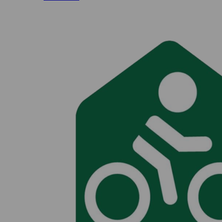
soins et à l’énergie communicative.
Ile d'Oléron
Languedoc
Côte d’Argent
Corse
Pays basque
Côte d'Azur
Nord / Manche
Camargue
Languedoc
Corse