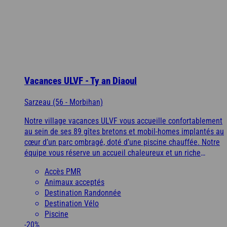
Vacances ULVF - Ty an Diaoul
Sarzeau (56 - Morbihan)
Notre village vacances ULVF vous accueille confortablement
au sein de ses 89 gîtes bretons et mobil-homes implantés au
cœur d’un parc ombragé, doté d’une piscine chauffée. Notre
équipe vous réserve un accueil chaleureux et un riche
programme d’animations pour vivre d’authentiques vacances
Accès PMR
bretonnes, entre terre et mer, dans le Golfe du Morbihan.
Animaux acceptés
Destination Randonnée
Destination Vélo
Piscine
-20%