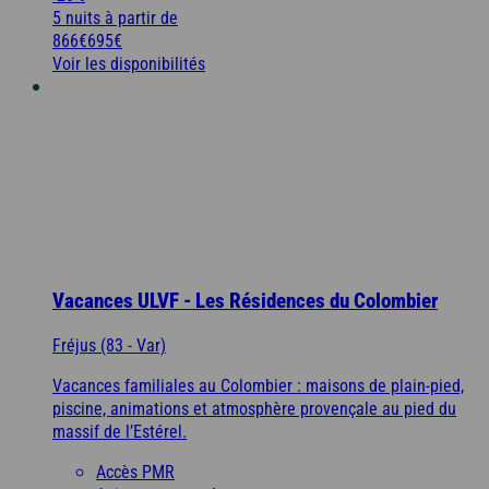
5 nuits
à partir de
866€
695€
Voir les disponibilités
Vacances ULVF - Les Résidences du Colombier
Fréjus (83 - Var)
Vacances familiales au Colombier : maisons de plain-pied,
piscine, animations et atmosphère provençale au pied du
massif de l’Estérel.
Accès PMR