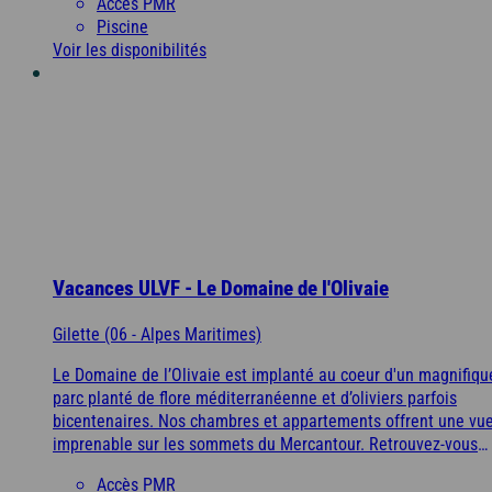
Accès PMR
À la mer
À la montagne
À la campagne
A l'étranger
plage en passant à travers les dunes.
Piscine
Alpes-Maritimes
Voir les disponibilités
Bretagne
Puy de Dôme
Vendée
A l'étranger
Ile d'Oléron
Espagne
Vacances ULVF - Le Domaine de l'Olivaie
À la mer
À la montagne
À la campagne
A l'étranger
Côte d’Argent
Gilette (06 - Alpes Maritimes)
Bretagne
Le Domaine de l’Olivaie est implanté au coeur d'un magnifiqu
Pays basque
parc planté de flore méditerranéenne et d’oliviers parfois
bicentenaires. Nos chambres et appartements offrent une vu
Vendée
imprenable sur les sommets du Mercantour. Retrouvez-vous
autour du patio, véritable place de village, délassez-vous dan
Nord / Manche
Accès PMR
la piscine et laissez-vous guider par une équipe aux petits