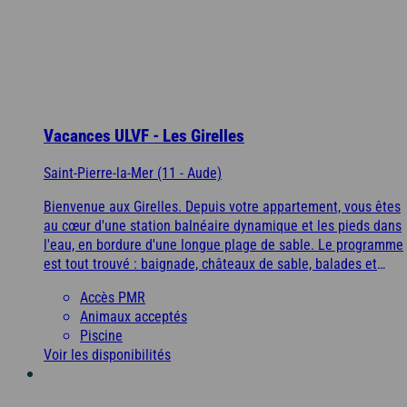
Vacances ULVF - Les Girelles
Saint-Pierre-la-Mer (11 - Aude)
Bienvenue aux Girelles. Depuis votre appartement, vous êtes
au cœur d'une station balnéaire dynamique et les pieds dans
l'eau, en bordure d'une longue plage de sable. Le programme
est tout trouvé : baignade, châteaux de sable, balades et
sorties. On vous le garantit : un séjour ici c'est zéro ennui !
Accès PMR
Animaux acceptés
Piscine
Voir les disponibilités