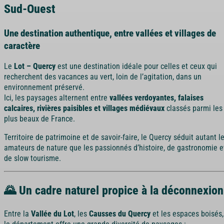
Sud-Ouest
automne
: couleurs, gastronomie et calme,
hors saison
: déconnexion et tranquillité.
Une destination authentique, entre vallées et villages de
caractère
Le
Lot – Quercy
est une destination idéale pour celles et ceux qui
recherchent des vacances au vert, loin de l’agitation, dans un
environnement préservé.
Ici, les paysages alternent entre
vallées verdoyantes, falaises
calcaires, rivières paisibles et villages médiévaux
classés parmi les
plus beaux de France.
Territoire de patrimoine et de savoir-faire, le Quercy séduit autant l
amateurs de nature que les passionnés d’histoire, de gastronomie e
de slow tourisme.
🌄 Un cadre naturel propice à la déconnexion
Entre la
Vallée du Lot
, les
Causses du Quercy
et les espaces boisés,
le département offre une grande diversité de paysages :