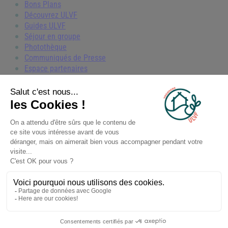
Bons Plans
Découvrez ULVF
Guides ULVF
Séjour en groupe
Photothèque
Communiqués de Presse
Espace partenaires
© 2026 ULVF, Tous droits réservés
Conditions générales de vente
Assouplissement des conditions d'annulation
Gestion des cookies
Politique de confidentialité
Mentions légales
Made with pleasure with
✕
🎁 C’est parti !
Tente ta chance maintenant.
Je tente ma chance