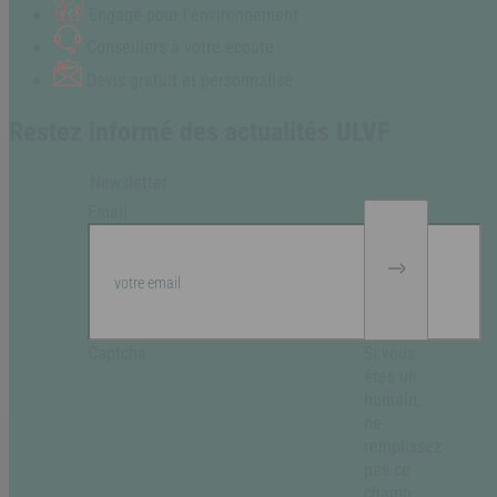
Engagé pour l’environnement
Conseillers à votre écoute
Devis gratuit et personnalisé
Restez informé des actualités ULVF
Newsletter
Email
Captcha
Si vous
êtes un
humain,
ne
remplissez
pas ce
champ.