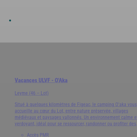
Vacances ULVF - O'Aka
Leyme (46 – Lot)
Situé à quelques kilomètres de Figeac, le camping O'aka vous
accueille au cœur du Lot, entre nature préservée, villages
médiévaux et paysages vallonnés. Un environnement calme e
verdoyant, idéal pour se ressourcer, randonner ou profiter des
activités autour du lac.
Accès PMR