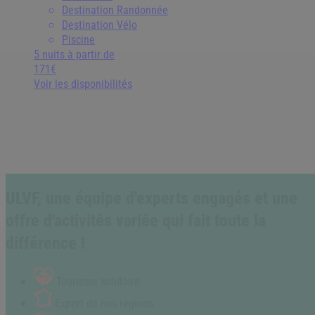
Destination Randonnée
Destination Vélo
Piscine
5 nuits
à partir de
171€
Voir les disponibilités
ULVF, une équipe d'experts engagés et une
offre d'activités variée qui fait toute la
différence !
Tourisme solidaire
Expert de nos régions