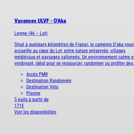
À la mer
À la montagne
À la campagne
A l'étranger
Alpes-Maritimes
Bretagne
Vacances ULVF - O'Aka
Leyme (46 – Lot)
Puy de Dôme
Vendée
Situé à quelques kilomètres de Figeac, le camping O'aka vous
A l'étranger
accueille au cœur du Lot, entre nature préservée, villages
médiévaux et paysages vallonnés. Un environnement calme e
Ile d'Oléron
verdoyant, idéal pour se ressourcer, randonner ou profiter des
Espagne
activités autour du lac.
Accès PMR
À la mer
À la montagne
À la campagne
A l'étranger
Destination Randonnée
Côte d’Argent
Destination Vélo
Piscine
Bretagne
5 nuits
à partir de
171€
Pays basque
Voir les disponibilités
Vendée
Nord / Manche