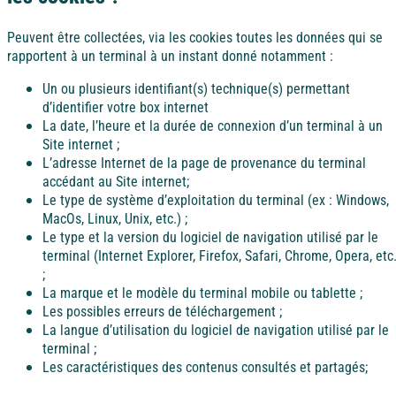
Ile d'Oléron
Peuvent être collectées, via les cookies toutes les données qui se
Languedoc
rapportent à un terminal à un instant donné notamment :
Côte d’Argent
Un ou plusieurs identifiant(s) technique(s) permettant
d’identifier votre box internet
Corse
La date, l’heure et la durée de connexion d’un terminal à un
Site internet ;
Pays basque
L’adresse Internet de la page de provenance du terminal
Côte d'Azur
accédant au Site internet;
Le type de système d’exploitation du terminal (ex : Windows,
Nord / Manche
MacOs, Linux, Unix, etc.) ;
Le type et la version du logiciel de navigation utilisé par le
Camargue
terminal (Internet Explorer, Firefox, Safari, Chrome, Opera, etc.
;
Languedoc
La marque et le modèle du terminal mobile ou tablette ;
Les possibles erreurs de téléchargement ;
La langue d’utilisation du logiciel de navigation utilisé par le
Corse
terminal ;
Les caractéristiques des contenus consultés et partagés;