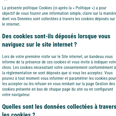
À la mer
À la montagne
À la campagne
A l'étranger
La présente politique Cookies (ci-après la « Politique ») a pour
Alpes-Maritimes
objectif de vous fournir une information simple, claire sur la manièr
Bretagne
dont vos Données sont collectées à travers les cookies déposés sur
le internet.
Puy de Dôme
Vendée
Des cookies sont-ils déposés lorsque vous
A l'étranger
naviguez sur le site internet ?
Ile d'Oléron
Lors de votre première visite sur le Site internet, un bandeau vous
Espagne
informe de la présence de ces cookies et vous invite à indiquer votr
choix. Les cookies nécessitant votre consentement conformément à
À la mer
À la montagne
À la campagne
A l'étranger
la règlementation ne sont déposés que si vous les acceptez. Vous
Côte d’Argent
pouvez à tout moment vous informer et paramétrer les cookies pour
Bretagne
les accepter ou les refuser en vous rendant sur la page Gestion des
cookies présente en bas de chaque page du site ou en configurant
Pays basque
votre navigateur.
Vendée
Quelles sont les données collectées à traver
Nord / Manche
les cookies ?