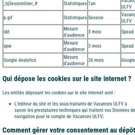
Vacan
_hjSessionUser_#
Statistiques
1an
ULFV
Vacan
p.gif
Statistiques
Session
ULFV
Mesure
sbt
3 mois
Spead
d’audience
Mesure
spw
3 mois
Spead
d’audience
Mesure
Google Analytics
26 mois
Google
d’audience
Qui dépose les cookies sur le site internet ?
Les entités déposant les cookies sur le site internet sont :
L’éditeur du site et les sous-traitants de Vacances ULFV à
savoir les prestataires techniques qui traitent vos Données d
navigation pour le compte de Vacances ULFV;
Comment gérer votre consentement au dépô