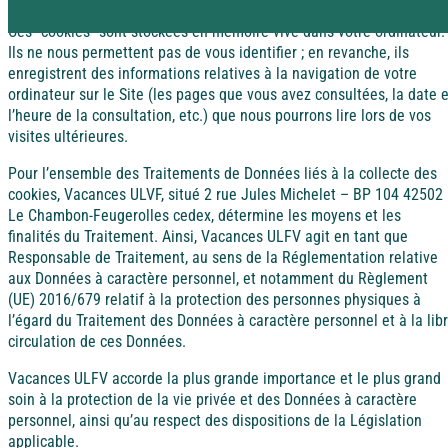
Rejoignez la Tribu et profitez d’avantages exclusifs
Ces “cookies” sont stockées en mémoire vive dans votre ordinateur.
Pyrénées
Dordogne / Périgord
Ils ne nous permettent pas de vous identifier ; en revanche, ils
enregistrent des informations relatives à la navigation de votre
ordinateur sur le Site (les pages que vous avez consultées, la date e
Vacances à
l’heure de la consultation, etc.) que nous pourrons lire lors de vos
petits prix
Savoie
Lot – Quercy
visites ultérieures.
À la campagne
Les aides aux vacances
Pour l’ensemble des Traitements de Données liés à la collecte des
cookies, Vacances ULVF, situé 2 rue Jules Michelet – BP 104 42502
Découvrez les différentes aides financières pour partir
Le Chambon-Feugerolles cedex, détermine les moyens et les
Alsace
en vacances.
Alpes-Maritimes
finalités du Traitement. Ainsi, Vacances ULFV agit en tant que
Responsable de Traitement, au sens de la Réglementation relative
aux Données à caractère personnel, et notamment du Règlement
(UE) 2016/679 relatif à la protection des personnes physiques à
Dordogne / Périgord
Puy de Dôme
l’égard du Traitement des Données à caractère personnel et à la lib
circulation de ces Données.
A l'étranger
Vacances ULFV accorde la plus grande importance et le plus grand
Lot – Quercy
soin à la protection de la vie privée et des Données à caractère
Espagne
personnel, ainsi qu’au respect des dispositions de la Législation
applicable.