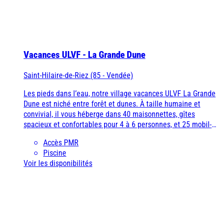
À la mer
À la montagne
À la campagne
A l'étranger
Alpes-Maritimes
Bretagne
Vacances ULVF - La Grande Dune
Puy de Dôme
Vendée
Saint-Hilaire-de-Riez (85 - Vendée)
A l'étranger
Les pieds dans l’eau, notre village vacances ULVF La Grande
Ile d'Oléron
Dune est niché entre forêt et dunes. À taille humaine et
Espagne
convivial, il vous héberge dans 40 maisonnettes, gîtes
spacieux et confortables pour 4 à 6 personnes, et 25 mobil-
À la mer
À la montagne
À la campagne
A l'étranger
home de 4 à 5 personnes. De là, vous filez directement à la
Côte d’Argent
Accès PMR
plage en passant à travers les dunes.
Piscine
Bretagne
Voir les disponibilités
Pays basque
Vendée
Nord / Manche