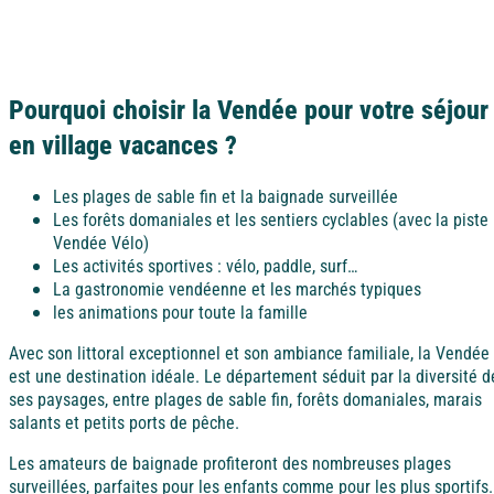
Oui, il se situe à environ 1h15 de route, idéal pour
Côte d'Azur
une excursion à la journée.
Camargue
Pourquoi choisir la Vendée pour votre séjour
en village vacances ?
Les plages de sable fin et la baignade surveillée
Les forêts domaniales et les sentiers cyclables (avec la piste
Vendée Vélo)
Les activités sportives : vélo, paddle, surf…
La gastronomie vendéenne et les marchés typiques
les animations pour toute la famille
Avec son littoral exceptionnel et son ambiance familiale, la Vendée
est une destination idéale. Le département séduit par la diversité d
ses paysages, entre plages de sable fin, forêts domaniales, marais
salants et petits ports de pêche.
Les amateurs de baignade profiteront des nombreuses plages
surveillées, parfaites pour les enfants comme pour les plus sportifs.