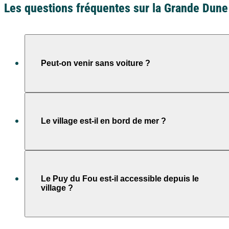
Les questions fréquentes sur la Grande Dune
Ile d'Oléron
Languedoc
Côte d’Argent
Peut-on venir sans voiture ?
Corse
Pays basque
Côte d'Azur
Oui, la gare de Saint-Hilaire-de-Riez est proche, et de
nombreuses pistes cyclables permettent de se
Le village est-il en bord de mer ?
Nord / Manche
déplacer facilement.
Camargue
Languedoc
Oui, la plage est accessible à seulement 200 mètres
à pied.
Le Puy du Fou est-il accessible depuis le
village ?
Corse