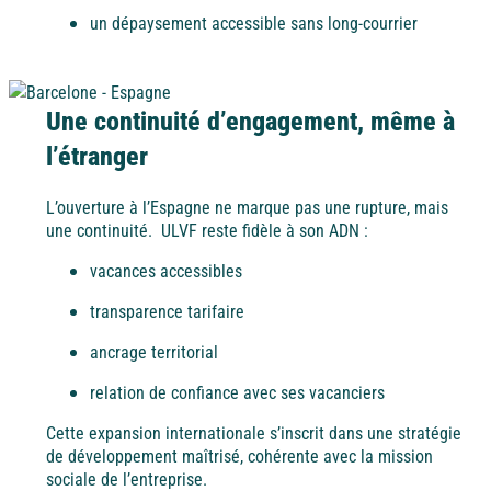
Ile d'Oléron
un dépaysement accessible sans long-courrier
Languedoc
Côte d’Argent
Une continuité d’engagement, même à
Corse
l’étranger
Pays basque
L’ouverture à l’Espagne ne marque pas une rupture, mais
Côte d'Azur
une continuité. ULVF reste fidèle à son ADN :
Nord / Manche
vacances accessibles
Camargue
transparence tarifaire
Languedoc
ancrage territorial
relation de confiance avec ses vacanciers
Corse
Cette expansion internationale s’inscrit dans une stratégie
de développement maîtrisé, cohérente avec la mission
sociale de l’entreprise.