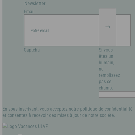
Newsletter
Email
Captcha
Si vous
êtes un
humain,
ne
remplissez
pas ce
champ.
En vous inscrivant, vous acceptez notre politique de confidentialité
et consentez à recevoir des mises à jour de notre société.