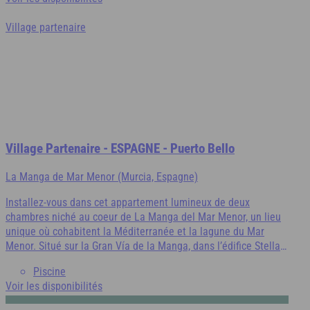
fonctionnelle, du Wi-Fi et de la climatisation partielle. Un
parking en garage vous assure un séjour en toute sérénité.
Village partenaire
Village Partenaire - ESPAGNE - Puerto Bello
La Manga de Mar Menor (Murcia, Espagne)
Installez-vous dans cet appartement lumineux de deux
chambres niché au coeur de La Manga del Mar Menor, un lieu
unique où cohabitent la Méditerranée et la lagune du Mar
Menor. Situé sur la Gran Vía de la Manga, dans l’édifice Stella
Maris, l’appartement Tesy combine confort, praticité et
Piscine
sérénité : terrasse, cuisine équipée, wifi et accès direct aux
Voir les disponibilités
plages emblématiques de la Costa Cálida. À deux pas,
découvrez des panoramas remarquables, des sports nautiques