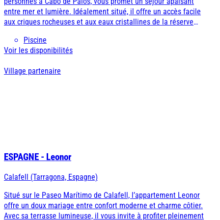
personnes à Cabo de Palos, vous promet un séjour apaisant
entre mer et lumière. Idéalement situé, il offre un accès facile
aux criques rocheuses et aux eaux cristallines de la réserve
marine, réputée pour la plongée. Lumineux et bien équipé, le
Piscine
logement est un havre de paix : parfait pour un couple ou un
Voir les disponibilités
séjour tranquille, avec balcon, cuisine fonctionnelle, connexion
Wi-Fi et proximité des restaurants typiques du port.
Village partenaire
ESPAGNE - Leonor
Calafell (Tarragona, Espagne)
Situé sur le Paseo Marítimo de Calafell, l’appartement Leonor
offre un doux mariage entre confort moderne et charme côtier.
Avec sa terrasse lumineuse, il vous invite à profiter pleinement