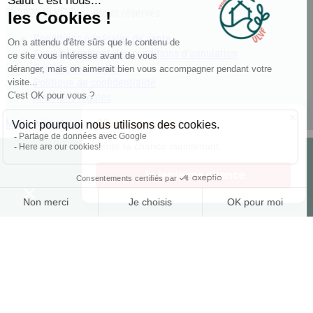
© 2026 ULVF, Tous droits réservés
Conditions générales de vente
Assouplissement des conditions d'annulation
Gestion des cookies
Politique de confidentialité
Mentions légales
✕
Made with pleasure with
🎁 C’est parti !
Tente ta chance maintenant.
Je tente ma chance