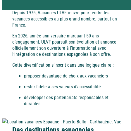
Rejoignez la Tribu et profitez d’avantages exclusifs
Depuis 1976, Vacances ULVF œuvre pour rendre les
Pyrénées
Dordogne / Périgord
vacances accessibles au plus grand nombre, partout en
France.
Vacances à
petits prix
Savoie
En 2026, année anniversaire marquant 50 ans
Lot – Quercy
d’engagement, ULVF poursuit son évolution et annonce
À la campagne
Les aides aux vacances
officiellement son ouverture à l’international avec
l’intégration de destinations espagnoles à son offre.
Découvrez les différentes aides financières pour partir
Alsace
en vacances.
Alpes-Maritimes
Cette diversification s’inscrit dans une logique claire :
proposer davantage de choix aux vacanciers
rester fidèle à ses valeurs d’accessibilité
Dordogne / Périgord
Puy de Dôme
développer des partenariats responsables et
A l'étranger
durables
Lot – Quercy
Espagne
Des destinations espagnoles