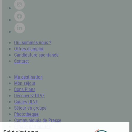
Qui sommes-nous ?
Offres d'emploi
Candidature spontanée
Contact
Ma destination
Mon séjour
Bons Plans
Découvrez ULVF
Guides ULVF
Séjour en groupe
Photothèque
Communiqués de Presse
Espace partenaires