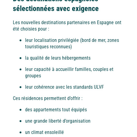
À la mer
À la montagne
À la campagne
A l'étranger
sélectionnées avec exigence
Alpes-Maritimes
Bretagne
Les nouvelles destinations partenaires en Espagne ont
été choisies pour :
Puy de Dôme
leur localisation privilégiée (bord de mer, zones
Vendée
touristiques reconnues)
A l'étranger
la qualité de leurs hébergements
Ile d'Oléron
Espagne
leur capacité à accueillir familles, couples et
groupes
À la mer
À la montagne
À la campagne
A l'étranger
Côte d’Argent
leur cohérence avec les standards ULVF
Bretagne
Ces résidences permettent d’offrir :
Pays basque
des appartements tout équipés
Vendée
une grande liberté d’organisation
Nord / Manche
un climat ensoleillé