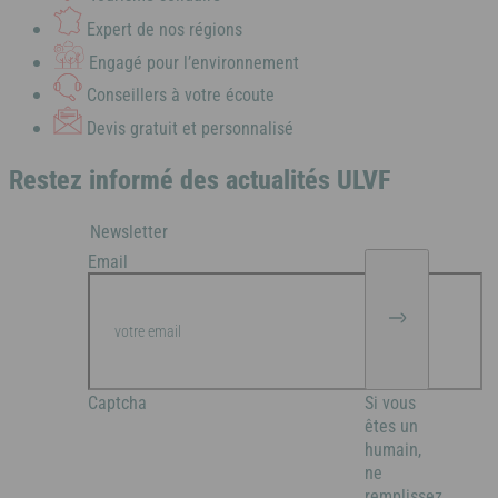
Côte d'Azur
Expert de nos régions
Engagé pour l’environnement
Conseillers à votre écoute
Camargue
Devis gratuit et personnalisé
Restez informé des actualités ULVF
Newsletter
Email
Captcha
Si vous
êtes un
humain,
ne
remplissez