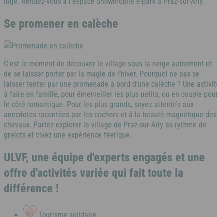
luge. Rendez-vous à l’espace Snowmobile e-park à Praz-sur-Arly.
Ile d'Oléron
Se promener en calèche
Languedoc
Côte d’Argent
Corse
C’est le moment de découvrir le village sous la neige autrement et
de se laisser porter par la magie de l’hiver. Pourquoi ne pas se
Pays basque
laisser tenter par une promenade à bord d’une calèche ? Une activit
à faire en famille, pour émerveiller les plus petits, ou en couple pou
Côte d'Azur
le côté romantique. Pour les plus grands, soyez attentifs aux
anecdotes racontées par les cochers et à la beauté magnétique des
Nord / Manche
chevaux. Partez explorer le village de Praz-sur-Arly au rythme de
Camargue
grelots et vivez une expérience féerique.
Languedoc
ULVF, une équipe d'experts engagés et une
offre d'activités variée qui fait toute la
différence !
Corse
Tourisme solidaire