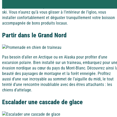
exemple, vous pouvez prendre l’apéro dans un vrai igloo. Parfait
après une marche en raquettes au coucher du soleil ou une session
Rejoignez la Tribu et profitez d’avantages exclusifs
ski. Vous n’aurez qu’à vous glisser à l’intérieur de l’igloo, vous
Pyrénées
Dordogne / Périgord
installer confortablement et déguster tranquillement votre boisson
accompagnée de bons produits locaux.
Vacances à
petits prix
Savoie
Lot – Quercy
Partir dans le Grand Nord
À la campagne
Les aides aux vacances
Découvrez les différentes aides financières pour partir
Alsace
Pas besoin d’aller en Arctique ou en Alaska pour profiter d’une
en vacances.
Alpes-Maritimes
excursion polaire. Bien installé sur un traineau, embarquez pour un
évasion nordique au cœur du pays du Mont-Blanc. Découvrez ainsi l
beauté des paysages de montagne et la forêt enneigée. Profitez
aussi d’une vue incroyable au sommet de l’aiguille du midi, le tout
Dordogne / Périgord
Puy de Dôme
teinté d’une rencontre inoubliable avec des êtres attachants : les
chiens d’attelage.
A l'étranger
Escalader une cascade de glace
Lot – Quercy
Espagne