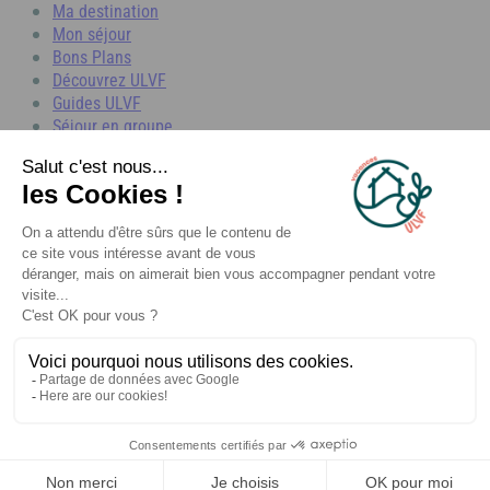
Ma destination
Mon séjour
Bons Plans
Découvrez ULVF
Guides ULVF
Séjour en groupe
Photothèque
Communiqués de Presse
Espace partenaires
© 2026 ULVF, Tous droits réservés
Conditions générales de vente
Assouplissement des conditions d'annulation
Gestion des cookies
Politique de confidentialité
✕
🎁 C’est parti !
Mentions légales
Tente ta chance maintenant.
Made with pleasure with
Je tente ma chance