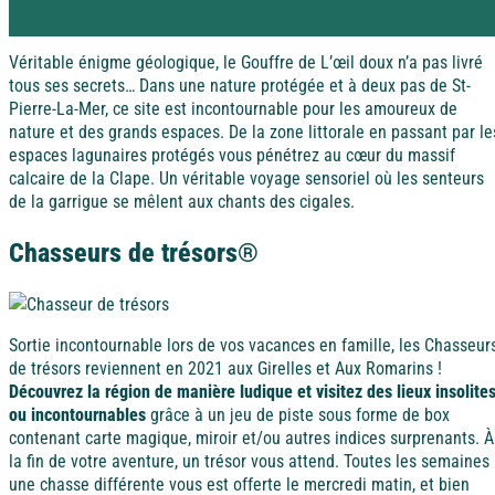
Rejoignez la Tribu et profitez d’avantages exclusifs
Pyrénées
Dordogne / Périgord
Véritable énigme géologique, le Gouffre de L’œil doux n’a pas livré
tous ses secrets… Dans une nature protégée et à deux pas de St-
Pierre-La-Mer, ce site est incontournable pour les amoureux de
Vacances à
petits prix
nature et des grands espaces. De la zone littorale en passant par le
Savoie
Lot – Quercy
espaces lagunaires protégés vous pénétrez au cœur du massif
À la campagne
calcaire de la Clape. Un véritable voyage sensoriel où les senteurs
Les aides aux vacances
de la garrigue se mêlent aux chants des cigales.
Découvrez les différentes aides financières pour partir
Alsace
en vacances.
Alpes-Maritimes
Chasseurs de trésors®
Dordogne / Périgord
Sortie incontournable lors de vos vacances en famille, les Chasseur
Puy de Dôme
de trésors reviennent en 2021 aux Girelles et Aux Romarins !
A l'étranger
Découvrez la région de manière ludique et visitez des lieux insolite
ou incontournables
grâce à un jeu de piste sous forme de box
Lot – Quercy
contenant carte magique, miroir et/ou autres indices surprenants. À
Espagne
la fin de votre aventure, un trésor vous attend. Toutes les semaines
une chasse différente vous est offerte le mercredi matin, et bien