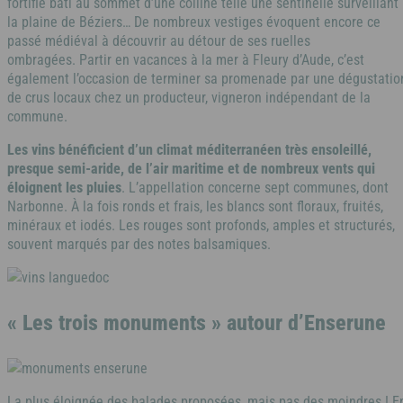
fortifié bâti au sommet d’une colline telle une sentinelle surveillant
Côte d'Azur
la plaine de Béziers… De nombreux vestiges évoquent encore ce
passé médiéval à découvrir au détour de ses ruelles
ombragées. Partir en vacances à la mer à Fleury d’Aude, c’est
également l’occasion de terminer sa promenade par une dégustatio
Camargue
de crus locaux chez un producteur, vigneron indépendant de la
commune.
Les vins bénéficient d’un climat méditerranéen très ensoleillé,
presque semi-aride, de l’air maritime et de nombreux vents qui
éloignent les pluies
. L’appellation concerne sept communes, dont
Narbonne. À la fois ronds et frais, les blancs sont floraux, fruités,
minéraux et iodés. Les rouges sont profonds, amples et structurés,
souvent marqués par des notes balsamiques.
« Les trois monuments » autour d’Enserune
La plus éloignée des balades proposées, mais pas des moindres ! E