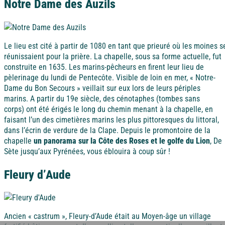
Notre Dame des Auzils
Ile d'Oléron
Languedoc
Le lieu est cité à partir de 1080 en tant que prieuré où les moines s
Côte d’Argent
réunissaient pour la prière. La chapelle, sous sa forme actuelle, fut
Corse
construite en 1635. Les marins-pêcheurs en firent leur lieu de
pèlerinage du lundi de Pentecôte. Visible de loin en mer, « Notre-
Pays basque
Dame du Bon Secours » veillait sur eux lors de leurs périples
marins. A partir du 19e siècle, des cénotaphes (tombes sans
Côte d'Azur
corps) ont été érigés le long du chemin menant à la chapelle, en
faisant l’un des cimetières marins les plus pittoresques du littoral,
Nord / Manche
dans l’écrin de verdure de la Clape. Depuis le promontoire de la
Camargue
chapelle
un panorama sur la Côte des Roses et le golfe du Lion
, De
Sète jusqu’aux Pyrénées, vous éblouira à coup sûr !
Languedoc
Fleury d’Aude
Corse
Ancien « castrum », Fleury-d’Aude était au Moyen-âge un village