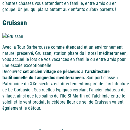
À la mer
À la montagne
À la campagne
A l'étranger
d’autres chasses vous attendent en famille, entre amis ou en
Alpes-Maritimes
groupe. Un jeu qui plaira autant aux enfants qu’aux parents !
Bretagne
Gruissan
Puy de Dôme
Vendée
Avec la Tour Barberousse comme étendard et un environnement
A l'étranger
naturel préservé, Gruissan, station phare du littoral méditerranéen,
vous accueille lors de vos vacances en famille ou entre amis pour
Ile d'Oléron
Espagne
une escale exceptionnelle.
Découvrez
cet ancien village de pêcheurs à l’architecture
À la mer
À la montagne
À la campagne
A l'étranger
traditionnelle du Languedoc méditerranéen.
Son port classé «
Côte d’Argent
Patrimoine du XXe siècle » est directement inspiré de l’architecture
de Le Corbusier. Ses ruelles typiques cerclant l’ancien château du
Bretagne
village, ainsi que les salins de l’ile St Martin où l’alchimie entre le
soleil et le vent produit la célèbre fleur de sel de Gruissan valent
Pays basque
également le détour.
Vendée
Nord / Manche