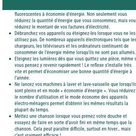
Remplacez les ampoules à incandescence par des ampoules
Rejoignez la Tribu et profitez d’avantages exclusifs
fluorescentes à économie d’énergie. Non seulement vous
Pyrénées
Dordogne / Périgord
réduirez la quantité d’énergie que vous consommez, mais vou
réduirez le montant de vos factures d’électricité.
Vacances à
Débranchez vos appareils ou éteignez-les lorsque vous ne les
petits prix
Savoie
Lot – Quercy
utilisez pas. De nombreux appareils électroniques tels que le
chargeurs, les téléviseurs et les ordinateurs continuent de
À la campagne
Les aides aux vacances
consommer de l’énergie même lorsqu’ils ne sont pas allumés.
Eteignez les lumières dès que vous quittez une pièce, même s
Découvrez les différentes aides financières pour partir
vous pensez y revenir rapidement ! Le reflexe s’installe très
Alsace
en vacances.
Alpes-Maritimes
vite et permet d’économiser une bonne quantité d’énergie à
l’année.
Ne lancez vos machines à laver et lave-vaisselle que lorsqu’il
sont pleins et en mode « économie d’énergie ». Vous réduirez
Dordogne / Périgord
Puy de Dôme
le nombre d’utilisation et le mode économe des appareils
électro-ménagers permet d’obtenir les mêmes résultats la
A l'étranger
plupart du temps.
Mettez une chanson lorsque vous prenez votre douche et
Lot – Quercy
essayez de faire en sorte d’avoir fini en même temps que la
Espagne
chanson. Cela peut paraître difficile, surtout en hiver… mais
c’est vraiment efficace !