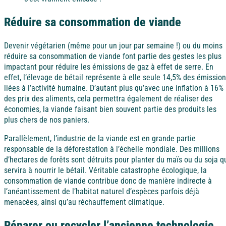
À la mer
À la montagne
À la campagne
A l'étranger
Alpes-Maritimes
Réduire sa consommation de viande
Bretagne
Devenir végétarien (même pour un jour par semaine !) ou du moins
réduire sa consommation de viande font partie des gestes les plus
Puy de Dôme
impactant pour réduire les émissions de gaz à effet de serre. En
Vendée
effet, l’élevage de bétail représente à elle seule 14,5% des émissio
A l'étranger
liées à l’activité humaine. D’autant plus qu’avec une inflation à 16%
des prix des aliments, cela permettra également de réaliser des
Ile d'Oléron
économies, la viande faisant bien souvent partie des produits les
Espagne
plus chers de nos paniers.
À la mer
À la montagne
À la campagne
A l'étranger
Parallèlement, l’industrie de la viande est en grande partie
Côte d’Argent
responsable de la déforestation à l’échelle mondiale. Des millions
d’hectares de forêts sont détruits pour planter du maïs ou du soja q
Bretagne
servira à nourrir le bétail. Véritable catastrophe écologique, la
Pays basque
consommation de viande contribue donc de manière indirecte à
l’anéantissement de l’habitat naturel d’espèces parfois déjà
Vendée
menacées, ainsi qu’au réchauffement climatique.
Nord / Manche
Réparer ou recycler l’ancienne technologie