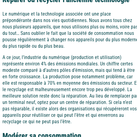
Ile d'Oléron
Le numérique et la technologie associée ont une place
Languedoc
prépondérante dans nos vies quotidiennes. Nous avons tous chez
nous plusieurs appareils, que nous utilisons plus ou moins, voire pa
Côte d’Argent
du tout… Sans oublier le fait que la société de consommation nous
pousse régulièrement à changer nos appareils pour du plus modern
Corse
du plus rapide ou du plus beau.
Pays basque
A ce jour, l’industrie du numérique (production et utilisation)
Côte d'Azur
représente environ 4% des émissions mondiales. Un chiffre certes
modeste comparé à d’autres pôles d’émission, mais qui tend à être
Nord / Manche
en forte croissance. La production pose notamment problème, car
elle est responsable à 70% en moyenne des émissions du secteur. E
Camargue
le recyclage est malheureusement encore trop peu développé. La
meilleure solution reste donc la réparation. Au lieu de remplacer pa
Languedoc
un terminal neuf, optez pour un centre de réparation. Si cela n’est
pas réparable, il existe alors des organisations qui récupéreront vos
appareils pour réutiliser ce qui peut l’être et qui enverrons au
Corse
recyclage ce qui ne peut pas l’être.
Modérer sa consommation