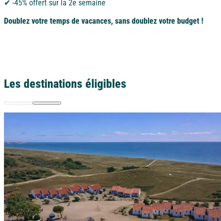
✔ -45% offert sur la 2e semaine
Ile d'Oléron
Doublez votre temps de vacances, sans doublez votre budget !
Languedoc
Côte d’Argent
Corse
Les destinations éligibles
Pays basque
Côte d'Azur
Nord / Manche
Camargue
Languedoc
Corse