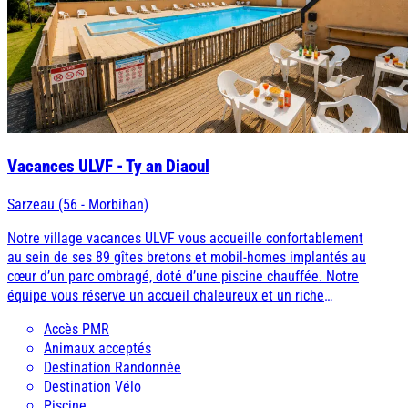
Vacances ULVF - Ty an Diaoul
Sarzeau (56 - Morbihan)
Notre village vacances ULVF vous accueille confortablement
au sein de ses 89 gîtes bretons et mobil-homes implantés au
cœur d’un parc ombragé, doté d’une piscine chauffée. Notre
équipe vous réserve un accueil chaleureux et un riche
programme d’animations pour vivre d’authentiques vacances
Accès PMR
bretonnes, entre terre et mer, dans le Golfe du Morbihan.
Animaux acceptés
Destination Randonnée
Destination Vélo
Piscine