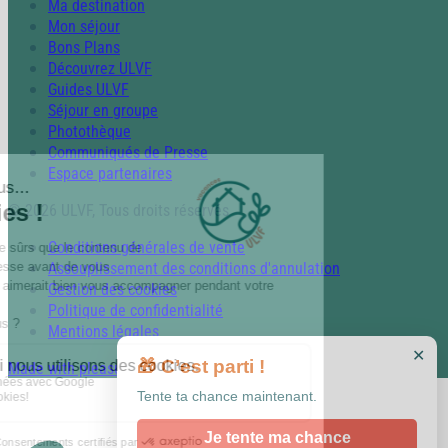
Ma destination
Mon séjour
Bons Plans
Découvrez ULVF
Guides ULVF
Séjour en groupe
Photothèque
Communiqués de Presse
Espace partenaires
© 2026 ULVF, Tous droits réservés
Conditions générales de vente
Assouplissement des conditions d'annulation
Gestion des cookies
Politique de confidentialité
Mentions légales
✕
🎁 C’est parti !
Made with pleasure with
Tente ta chance maintenant.
Je tente ma chance