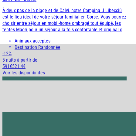
À deux pas de la plage et de Calvi, notre Camping U Libecciù
est le lieu idéal de votre séjour familial en Corse. Vous pourrez
choisir entre séjour en mobil-home ombragé tout équipé, les
tentes Maori pour un séjour à la fois confortable et original ou
un emplacement libre de camping. Laissez vous gagner par
Animaux acceptés
l’esprit vacances qui règne ici entre farniente et animation,
Destination Randonnée
plage et balades.
-12%
5 nuits
à partir de
591€
521.4€
Voir les disponibilités
* Offre « Allongez votre été » :
Offre valable pour toute réservation effectuée entre le 25 et le 31