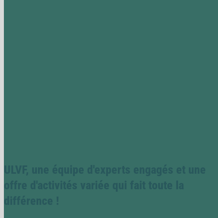
mars 2026 inclus, pour des séjours compris entre le 27 juin et le 1er
août 2026.
Remise applicable sur le tarif public en vigueur, en formule location
et demi-pension :
-40% sur la 2e semaine pour tout séjour de 15 jours / 14 nuits
minimum
-5% supplémentaires pour tout séjour de 15 jours / 14 nuits minim
en location
Offre valable dans les villages vacances ULVF U Libecciu (Corse), L
Grande Dune (Vendée), Ty an Diaoul (Bretagne), hors emplacements
camping.
Offre non cumulable avec toute autre promotion en cours, dans la
limite des disponibilités.
ULVF, une équipe d'experts engagés et une
offre d'activités variée qui fait toute la
différence !