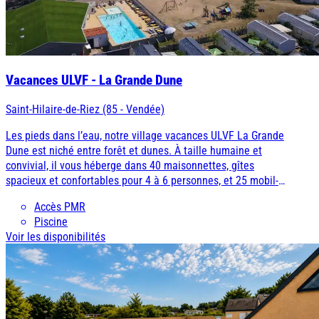
Côte d'Azur
Camargue
Vacances ULVF - La Grande Dune
Saint-Hilaire-de-Riez (85 - Vendée)
Les pieds dans l’eau, notre village vacances ULVF La Grande
Dune est niché entre forêt et dunes. À taille humaine et
convivial, il vous héberge dans 40 maisonnettes, gîtes
spacieux et confortables pour 4 à 6 personnes, et 25 mobil-
home de 4 à 5 personnes. De là, vous filez directement à la
Accès PMR
plage en passant à travers les dunes.
Piscine
Voir les disponibilités