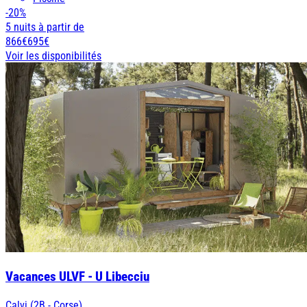
-20%
5 nuits
à partir de
866€
695€
Voir les disponibilités
Vacances ULVF - U Libecciu
Calvi (2B - Corse)