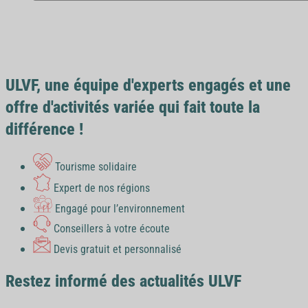
Non, cette promotion
n’est pas cumulable avec
Vendée
d’autres offres en cours
.
Côte d’Azur
En revanche, vous pouvez utiliser vos points fidélité,
vos chèques cadeaux ou encore utiliser un paiement
Occitanie
via chèque vacances pour le règlement de votre
ULVF, une équipe d'experts engagés et une
séjour (valable pour des règlements via réservations
…
offre d'activités variée qui fait toute la
téléphoneiques uniquement)
différence !
Tourisme solidaire
Expert de nos régions
Engagé pour l’environnement
Conseillers à votre écoute
Devis gratuit et personnalisé
Restez informé des actualités ULVF