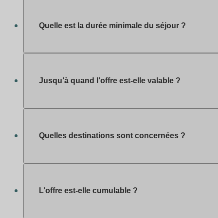
Quelle est la durée minimale du séjour ?
La promotion est valable pour :
Jusqu’à quand l’offre est-elle valable ?
5 jours / 4 nuits (-20%)
8 jours / 7 nuits (-30%)
La promotion est disponible
jusqu’au 9 mars 2026 à
23h59
, dans la limite des disponibilités.
Quelles destinations sont concernées ?
L’offre s’applique dans tous les villages Vacances
ULVF ouverts au printemps (hors villages partenaire,
L’offre est-elle cumulable ?
O’aka et Canopéa), notamment :
Île d’Oléron