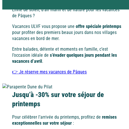
Rejoignez la Tribu et profitez d’avantages exclusifs
Envie de soleil, d’air marin et de nature pour les vacances
Pyrénées
Dordogne / Périgord
de Pâques ?
Vacances ULVF vous propose une
offre spéciale printemps
Vacances à
pour profiter des premiers beaux jours dans nos villages
petits prix
Savoie
Lot – Quercy
vacances en bord de mer.
À la campagne
Les aides aux vacances
Entre balades, détente et moments en famille, c’est
l’occasion idéale de
s’évader quelques jours pendant les
Découvrez les différentes aides financières pour partir
vacances d’avril
.
Alsace
en vacances.
Alpes-Maritimes
👉 Je réserve mes vacances de Pâques
Dordogne / Périgord
Puy de Dôme
Jusqu’à -30% sur votre séjour de
A l'étranger
printemps
Lot – Quercy
Pour célébrer l’arrivée du printemps, profitez de
remises
Espagne
exceptionnelles sur votre séjour
: