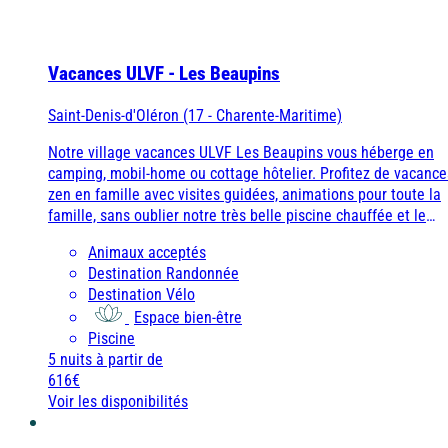
Ile d'Oléron
Languedoc
Vacances ULVF - Les Beaupins
Côte d’Argent
Saint-Denis-d'Oléron (17 - Charente-Maritime)
Corse
Notre village vacances ULVF Les Beaupins vous héberge en
Pays basque
camping, mobil-home ou cottage hôtelier. Profitez de vacance
zen en famille avec visites guidées, animations pour toute la
Côte d'Azur
famille, sans oublier notre très belle piscine chauffée et le
sauna.
Nord / Manche
Animaux acceptés
Destination Randonnée
Camargue
Destination Vélo
Languedoc
Espace bien-être
Piscine
5 nuits
à partir de
616€
Corse
Voir les disponibilités