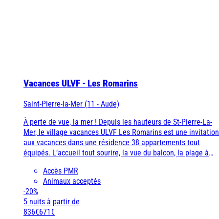
Côte d'Azur
Camargue
Vacances ULVF - Les Romarins
Saint-Pierre-la-Mer (11 - Aude)
À perte de vue, la mer ! Depuis les hauteurs de St-Pierre-La-
Mer, le village vacances ULVF Les Romarins est une invitation
aux vacances dans une résidence 38 appartements tout
équipés. L’accueil tout sourire, la vue du balcon, la plage à
quelques minutes à pied et l’animation sympathique de ce
Accès PMR
village à taille humaine mettent toute la famille d’accord.
Animaux acceptés
-20%
5 nuits
à partir de
836€
671€