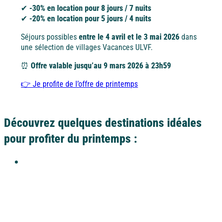
À la mer
À la montagne
À la campagne
A l'étranger
✔
-30% en location pour 8 jours / 7 nuits
Alpes-Maritimes
✔
-20% en location pour 5 jours / 4 nuits
Bretagne
Séjours possibles
entre le 4 avril et le 3 mai 2026
dans
une sélection de villages Vacances ULVF.
Puy de Dôme
⏰
Offre valable jusqu’au 9 mars 2026 à 23h59
Vendée
A l'étranger
👉 Je profite de l’offre de printemps
Ile d'Oléron
Espagne
Découvrez quelques destinations idéales
À la mer
À la montagne
À la campagne
A l'étranger
pour profiter du printemps :
Côte d’Argent
Bretagne
Pays basque
Vendée
Nord / Manche