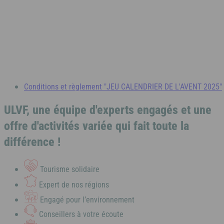
À la mer
À la montagne
À la campagne
A l'étranger
Alpes-Maritimes
Bretagne
Puy de Dôme
Vendée
A l'étranger
Conditions et règlement "JEU CALENDRIER DE L'AVENT 2025"
Ile d'Oléron
ULVF, une équipe d'experts engagés et une
Espagne
offre d'activités variée qui fait toute la
À la mer
À la montagne
À la campagne
A l'étranger
différence !
Côte d’Argent
Bretagne
Tourisme solidaire
Pays basque
Expert de nos régions
Vendée
Engagé pour l’environnement
Conseillers à votre écoute
Nord / Manche