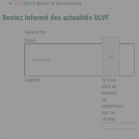
Devis gratuit et personnalisé
Ile d'Oléron
Restez informé des actualités ULVF
Languedoc
Côte d’Argent
Newsletter
Email
Corse
Pays basque
Côte d'Azur
Nord / Manche
Captcha
Si vous
êtes un
Camargue
humain,
Languedoc
ne
remplissez
pas ce
champ.
Corse