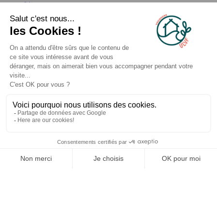
Séjour en groupe
Photothèque
Communiqués de Presse
Espace partenaires
© 2026 ULVF, Tous droits réservés
Conditions générales de vente
Assouplissement des conditions d'annulation
Gestion des cookies
✕
Politique de confidentialité
🎁 C’est parti !
Mentions légales
Tente ta chance maintenant.
Made with pleasure with
Je tente ma chance