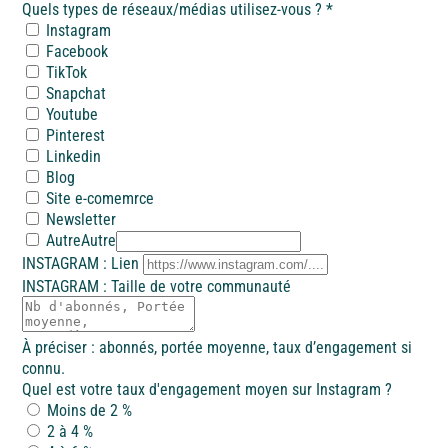
À la mer
À la montagne
À la campagne
A l'étranger
Quels types de réseaux/médias utilisez-vous ?
*
Instagram
Alpes-Maritimes
Facebook
Bretagne
TikTok
Snapchat
Youtube
Puy de Dôme
Vendée
Pinterest
Linkedin
A l'étranger
Blog
Site e-comemrce
Ile d'Oléron
Newsletter
Espagne
Autre
Autre
INSTAGRAM : Lien
À la mer
À la montagne
À la campagne
A l'étranger
Côte d’Argent
INSTAGRAM : Taille de votre communauté
Bretagne
À préciser : abonnés, portée moyenne, taux d’engagement si
Pays basque
connu.
Quel est votre taux d'engagement moyen sur Instagram ?
Vendée
Moins de 2 %
Nord / Manche
2 à 4 %