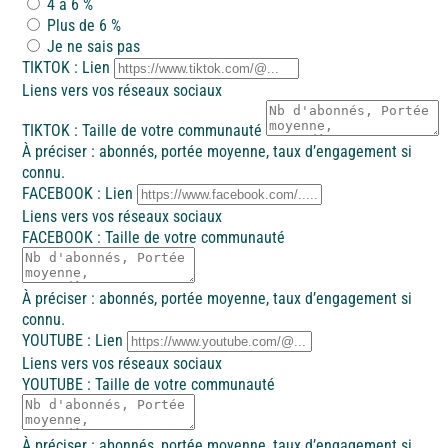
4 à 6 %
Ile d'Oléron
Plus de 6 %
Je ne sais pas
Languedoc
TIKTOK : Lien
Liens vers vos réseaux sociaux
Côte d’Argent
Corse
TIKTOK : Taille de votre communauté
À préciser : abonnés, portée moyenne, taux d’engagement si
Pays basque
connu.
FACEBOOK : Lien
Côte d'Azur
Liens vers vos réseaux sociaux
FACEBOOK : Taille de votre communauté
Nord / Manche
Camargue
À préciser : abonnés, portée moyenne, taux d’engagement si
Languedoc
connu.
YOUTUBE : Lien
Liens vers vos réseaux sociaux
YOUTUBE : Taille de votre communauté
Corse
À préciser : abonnés, portée moyenne, taux d’engagement si