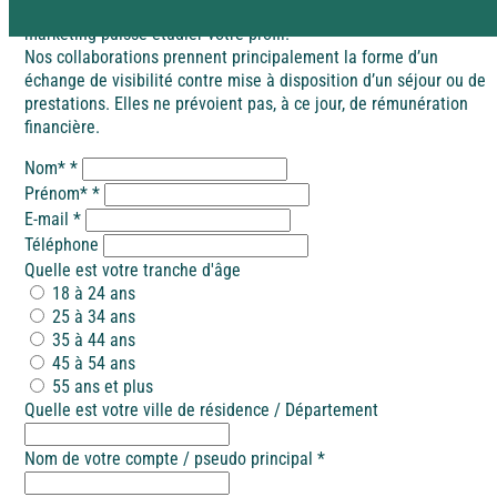
Merci de compléter ce formulaire afin que notre équipe
Rejoignez la Tribu et profitez d’avantages exclusifs
marketing puisse étudier votre profil.
Pyrénées
Nos collaborations prennent principalement la forme d’un
Dordogne / Périgord
échange de visibilité contre mise à disposition d’un séjour ou de
prestations. Elles ne prévoient pas, à ce jour, de rémunération
Vacances à
financière.
petits prix
Savoie
Lot – Quercy
Nom*
*
À la campagne
Les aides aux vacances
Prénom*
*
E-mail
*
Découvrez les différentes aides financières pour partir
Alsace
Téléphone
en vacances.
Alpes-Maritimes
Quelle est votre tranche d'âge
18 à 24 ans
25 à 34 ans
35 à 44 ans
Dordogne / Périgord
Puy de Dôme
45 à 54 ans
55 ans et plus
A l'étranger
Quelle est votre ville de résidence / Département
Lot – Quercy
Espagne
Nom de votre compte / pseudo principal
*