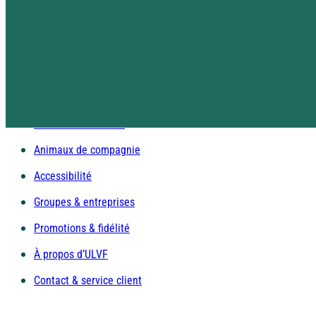
Arrivée & départ
Hébergements & équipements
Restauration & formules
Activités & clubs enfants
Piscines & bien-être
Animaux de compagnie
Accessibilité
Groupes & entreprises
Promotions & fidélité
À propos d’ULVF
Contact & service client