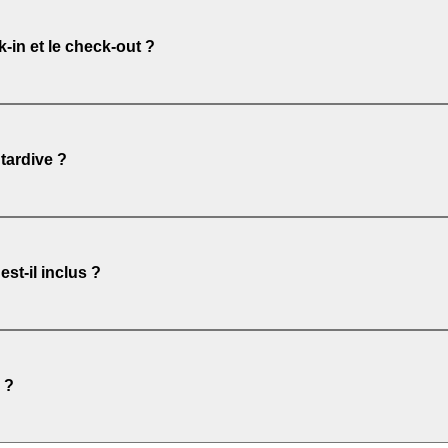
-in et le check-out ?
s-midi et départ le matin. Les horaires exacts figurent sur votre bon d’
tardive ?
s du village qui vous indiquera la procédure.
st-il inclus ?
’offre. Une option ménage peut être proposée. Dans tous les cas, la va
 ?