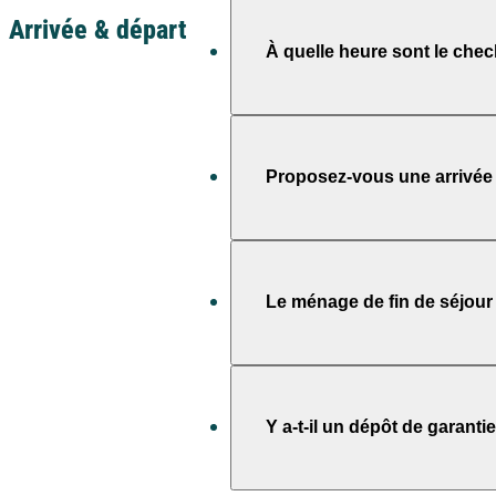
Arrivée & départ
À quelle heure sont le check
En général, arrivée en fin d’aprè
Proposez-vous une arrivée 
Oui, sur demande préalable auprè
Le ménage de fin de séjour e
Selon le type d’hébergement et l
Y a-t-il un dépôt de garantie