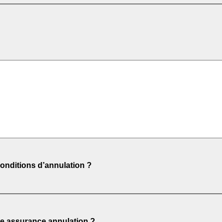
 à la réservation ou sur place.
régler à la date limite mentionnée. Certaines offres peuvent proposer
e, selon l’âge et la période.
onditions d’annulation ?
fre choisie (flexible, non-annulable, promo). Les frais évoluent selon l
e assurance annulation ?