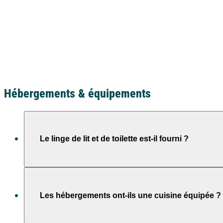
Oui, il est demandé à l’arrivée (
Hébergements & équipements
Le linge de lit et de toilette est-il fourni ?
Le linge de lit est
inclus uniquement
avec les
formules hô
Les hébergements ont-ils une cuisine équipée ?
En
formule locative
, le linge de lit
n’est pas fourni
.
Vous pouvez l’ajouter en
option
sur demande
lors de la 