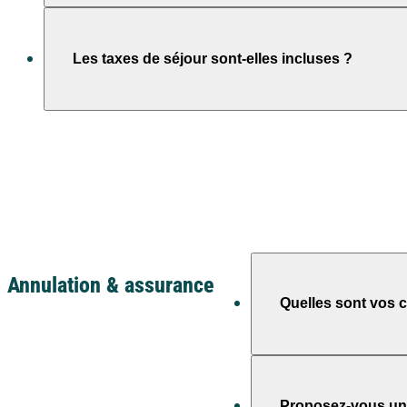
Les prestations annexes peuvent être réglées directement
Oui, l’acompte valide la réservation puis le solde est à 
Les taxes de séjour sont-elles incluses ?
Non, elles sont fixées par la commune et à régler sur plac
Annulation & assurance
Quelles sont vos c
Elles dépendent de l’of
Proposez-vous un