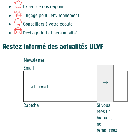
À la mer
À la montagne
À la campagne
A l'étranger
Expert de nos régions
Alpes-Maritimes
Engagé pour l’environnement
Bretagne
Conseillers à votre écoute
Devis gratuit et personnalisé
Puy de Dôme
Vendée
Restez informé des actualités ULVF
A l'étranger
Newsletter
Ile d'Oléron
Espagne
Email
À la mer
À la montagne
À la campagne
A l'étranger
Côte d’Argent
Bretagne
Pays basque
Captcha
Si vous
êtes un
Vendée
humain,
ne
Nord / Manche
remplissez