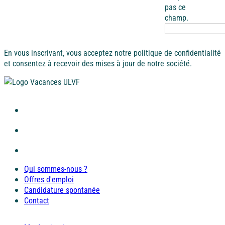
pas ce
Ile d'Oléron
champ.
Languedoc
Côte d’Argent
En vous inscrivant, vous acceptez notre politique de confidentialité
et consentez à recevoir des mises à jour de notre société.
Corse
Pays basque
Côte d'Azur
Nord / Manche
Camargue
Languedoc
Qui sommes-nous ?
Offres d'emploi
Candidature spontanée
Corse
Contact