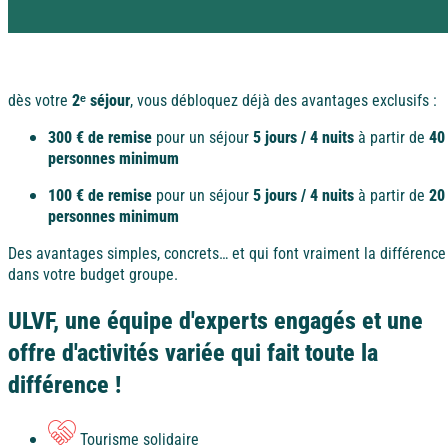
➡️
Plus vous réservez, plus vous gagnez.
Rejoignez la Tribu et profitez d’avantages exclusifs
Pyrénées
Dordogne / Périgord
dès votre
2ᵉ séjour
, vous débloquez déjà des avantages exclusifs :
Vacances à
petits prix
Savoie
Lot – Quercy
300 € de remise
pour un séjour
5 jours / 4 nuits
à partir de
40
À la campagne
personnes minimum
Les aides aux vacances
100 € de remise
pour un séjour
5 jours / 4 nuits
à partir de
20
Découvrez les différentes aides financières pour partir
Alsace
personnes minimum
en vacances.
Alpes-Maritimes
Des avantages simples, concrets… et qui font vraiment la différence
dans votre budget groupe.
Dordogne / Périgord
ULVF, une équipe d'experts engagés et une
Puy de Dôme
offre d'activités variée qui fait toute la
A l'étranger
différence !
Lot – Quercy
Espagne
Tourisme solidaire