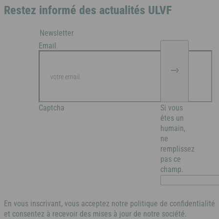
À la mer
À la montagne
À la campagne
A l'étranger
Restez informé des actualités ULVF
Alpes-Maritimes
Bretagne
Newsletter
Email
Puy de Dôme
Vendée
A l'étranger
Ile d'Oléron
Captcha
Si vous
Espagne
êtes un
humain,
À la mer
À la montagne
À la campagne
A l'étranger
Côte d’Argent
ne
remplissez
Bretagne
pas ce
champ.
Pays basque
Vendée
En vous inscrivant, vous acceptez notre politique de confidentialité
Nord / Manche
et consentez à recevoir des mises à jour de notre société.