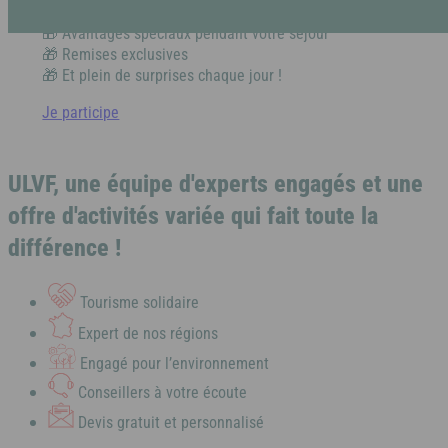
🎁 Chèques-cadeaux Vacances ULVF
Rejoignez la Tribu et profitez d’avantages exclusifs
🎁 Avantages spéciaux pendant votre séjour
Pyrénées
Dordogne / Périgord
🎁 Remises exclusives
🎁 Et plein de surprises chaque jour !
Vacances à
Je participe
petits prix
Savoie
Lot – Quercy
À la campagne
Les aides aux vacances
ULVF, une équipe d'experts engagés et une
Découvrez les différentes aides financières pour partir
offre d'activités variée qui fait toute la
Alsace
en vacances.
Alpes-Maritimes
différence !
Tourisme solidaire
Dordogne / Périgord
Puy de Dôme
Expert de nos régions
A l'étranger
Engagé pour l’environnement
Lot – Quercy
Conseillers à votre écoute
Espagne
Devis gratuit et personnalisé