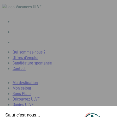
Ile d'Oléron
Languedoc
Côte d’Argent
Corse
Pays basque
Qui sommes-nous ?
Côte d'Azur
Offres d'emploi
Nord / Manche
Candidature spontanée
Contact
Camargue
Languedoc
Ma destination
Mon séjour
Bons Plans
Découvrez ULVF
Corse
Guides ULVF
Séjour en groupe
Photothèque