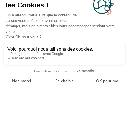
Côte d'Azur
Communiqués de Presse
Espace partenaires
© 2026 ULVF, Tous droits réservés
Camargue
Conditions générales de vente
Assouplissement des conditions d'annulation
Gestion des cookies
✕
🎁 C’est parti !
Politique de confidentialité
Mentions légales
Tente ta chance maintenant.
Made with pleasure with
Je tente ma chance